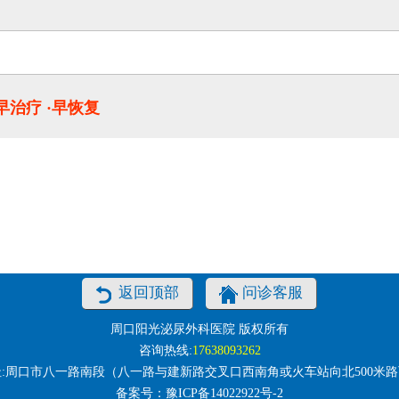
·早治疗 ·早恢复
返回顶部
问诊客服
周口阳光泌尿外科医院 版权所有
咨询热线:
17638093262
:周口市八一路南段（八一路与建新路交叉口西南角或火车站向北500米
备案号：
豫ICP备14022922号-2