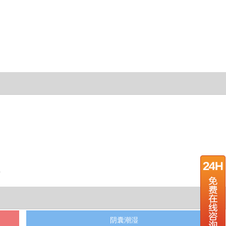
？
阴囊潮湿