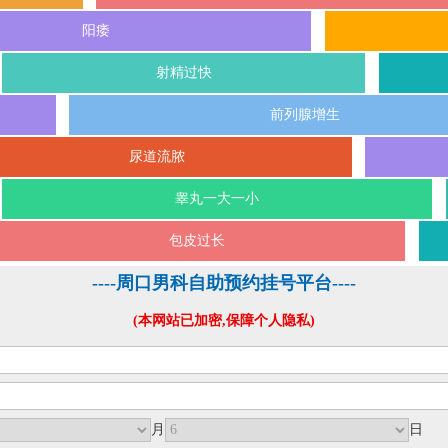
阳痿
射精过快
前列腺增生
尿道流脓
睾丸一大一小
包皮过长
----周口男科自助预约挂号平台----
(本网站已加密,保障个人隐私)
月
日