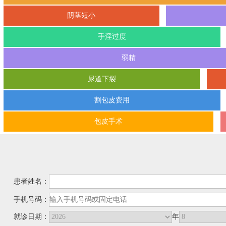
阴茎短小
手淫过度
弱精
尿道下裂
割包皮费用
包皮手术
患者姓名：
手机号码：
就诊日期：
年