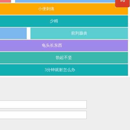
小便刺痛
少精
前列腺炎
龟头长东西
勃起不坚
3分钟就射怎么办