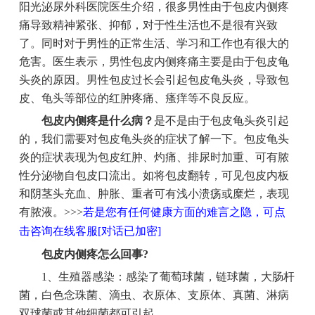
阳光泌尿外科医院医生介绍，很多男性由于包皮内侧疼
痛导致精神紧张、抑郁，对于性生活也不是很有兴致
了。同时对于男性的正常生活、学习和工作也有很大的
危害。医生表示，男性包皮内侧疼痛主要是由于包皮龟
头炎的原因。男性包皮过长会引起包皮龟头炎，导致包
皮、龟头等部位的红肿疼痛、瘙痒等不良反应。
包皮内侧疼是什么病？
是不是由于包皮龟头炎引起
的，我们需要对包皮龟头炎的症状了解一下。包皮龟头
炎的症状表现为包皮红肿、灼痛、排尿时加重、可有脓
性分泌物自包皮口流出。如将包皮翻转，可见包皮内板
和阴茎头充血、肿胀、重者可有浅小溃疡或糜烂，表现
有脓液。>>>
若是您有任何健康方面的难言之隐，可点
击咨询在线客服[对话已加密]
包皮内侧疼怎么回事?
1、生殖器感染：感染了葡萄球菌，链球菌，大肠杆
菌，白色念珠菌、滴虫、衣原体、支原体、真菌、淋病
双球菌或其他细菌都可引起。