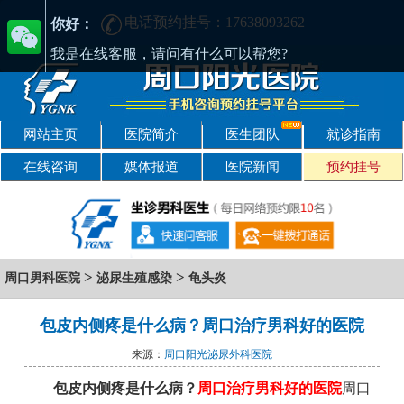
电话预约挂号：17638093262
周口男性疾病哪家医院好-周口2024年男科医院排名-周口男科医院
你好：
我是在线客服，请问有什么可以帮您?
网站主页
医院简介
医生团队
就诊指南
在线咨询
媒体报道
医院新闻
预约挂号
>
>
周口男科医院
泌尿生殖感染
龟头炎
包皮内侧疼是什么病？周口治疗男科好的医院
来源：
周口阳光泌尿外科医院
包皮内侧疼是什么病？
周口治疗男科好的医院
周口