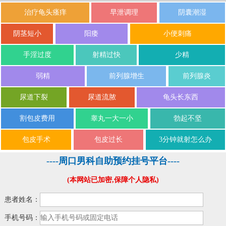
治疗龟头瘙痒
早泄调理
阴囊潮湿
阴茎短小
阳痿
小便刺痛
手淫过度
射精过快
少精
弱精
前列腺增生
前列腺炎
尿道下裂
尿道流脓
龟头长东西
割包皮费用
睾丸一大一小
勃起不坚
包皮手术
包皮过长
3分钟就射怎么办
----周口男科自助预约挂号平台----
(本网站已加密,保障个人隐私)
患者姓名：
手机号码：