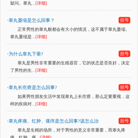
疑问。睾丸...
[详细]
睾丸萎缩是怎么回事？
挂号
·
正常男性的睾丸般都会有大小的情况，这不属于睾丸萎缩。
睾丸萎缩是...
[详细]
为什么睾丸下垂?
挂号
·
睾丸是男性非常重要的生殖器官，它的状态是否良好，决定
了男性的生...
[详细]
睾丸长疙瘩是怎么回事?
挂号
·
如果男性朋友生活中发现睾丸上长疙瘩，那么定要重视，这
样的疾病对...
[详细]
睾丸疼痛、红肿、瘙痒是怎么回事?该怎么治
挂号
·
疗
睾丸是生精的场所，对于男性的意义非常重要，而睾丸疼
痛、红肿、瘙...
[详细]