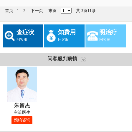
首页
1
2
下一页
末页
共
2
页
11
条
查症状
知费用
明治疗
问客服
问客服
问客服
问客服判病情
朱留杰
主诊医生
预约咨询