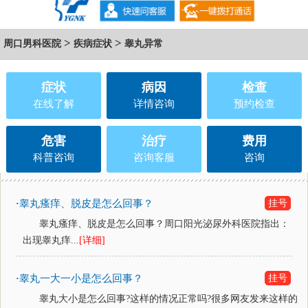
>
>
周口男科医院
疾病症状
睾丸异常
症状
病因
检查
在线了解
详情咨询
预约检查
危害
治疗
费用
科普咨询
咨询客服
咨询
睾丸瘙痒、脱皮是怎么回事？
挂号
·
睾丸瘙痒、脱皮是怎么回事？周口阳光泌尿外科医院指出：
出现睾丸痒...
[详细]
睾丸一大一小是怎么回事？
挂号
·
睾丸大小是怎么回事?这样的情况正常吗?很多网友发来这样的