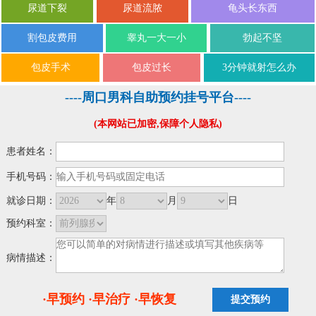
尿道下裂
尿道流脓
龟头长东西
割包皮费用
睾丸一大一小
勃起不坚
包皮手术
包皮过长
3分钟就射怎么办
----周口男科自助预约挂号平台----
(本网站已加密,保障个人隐私)
患者姓名：
手机号码：
就诊日期：
年
月
日
预约科室：
病情描述：
·早预约 ·早治疗 ·早恢复