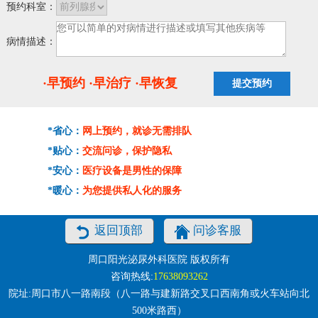
预约科室：
病情描述：
·早预约 ·早治疗 ·早恢复
*省心：
网上预约，就诊无需排队
*贴心：
交流问诊，保护隐私
*安心：
医疗设备是男性的保障
*暖心：
为您提供私人化的服务
返回顶部
问诊客服
周口阳光泌尿外科医院 版权所有
咨询热线:
17638093262
院址:周口市八一路南段（八一路与建新路交叉口西南角或火车站向北
500米路西）