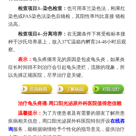
检查项目3--染色检查：
也可用革兰染色法，刚果红
染色或PAS染色法染色后镜检，其阳性率均比直接 镜检
法高。
检查项目4--分离培养：
在无菌条件下将受检标本接
种于沙氏培养基上，放入37℃温箱内孵育24-48小时后观
察。
表示：
龟头疼痛常见的原因是包皮龟头炎，如果炎
症长时间得不到治疗会引起龟头溃烂，流脓的现象，所
以先择正规医院，尽早治疗是关键。
治疗龟头疼痛-周口阳光泌尿外科医院值得您信赖
温馨提示：
为了方便患者及有需要的朋友了解所患
疾病相关信息，周口阳光泌尿外科医院特别开设
在线咨
询
服务，能根据病情给予个性化的指导意见，提供治疗