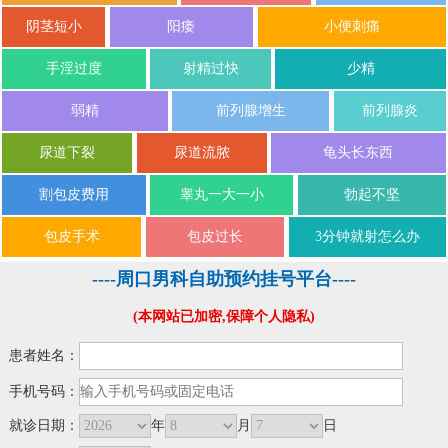
阴茎短小
阳痿
小便刺痛
手淫过度
射精过快
少精
弱精
前列腺增生
前列腺炎
尿道下裂
尿道流脓
龟头长东西
割包皮费用
睾丸一大一小
勃起不坚
包皮手术
包皮过长
3分钟就射怎么办
----周口男科自助预约挂号平台----
(本网站已加密,保障个人隐私)
患者姓名：
手机号码：
就诊日期：
年
月
日