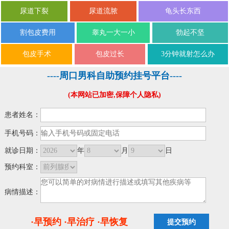
尿道下裂
尿道流脓
龟头长东西
割包皮费用
睾丸一大一小
勃起不坚
包皮手术
包皮过长
3分钟就射怎么办
----周口男科自助预约挂号平台----
(本网站已加密,保障个人隐私)
患者姓名：
手机号码：
就诊日期：
年
月
日
预约科室：
病情描述：
·早预约 ·早治疗 ·早恢复