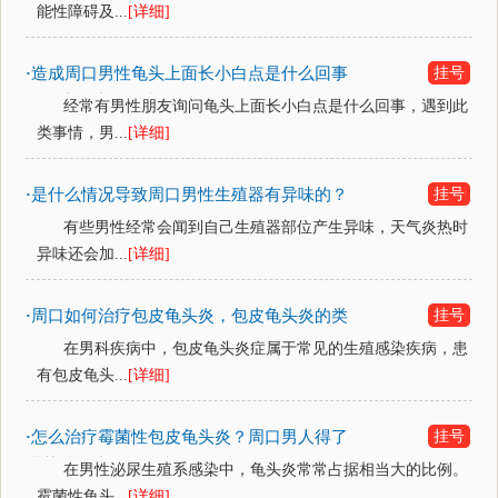
能性障碍及...
[详细]
造成周口男性龟头上面长小白点是什么回事
挂号
·
呢？皮龟头炎的病因？
经常有男性朋友询问龟头上面长小白点是什么回事，遇到此
类事情，男...
[详细]
是什么情况导致周口男性生殖器有异味的？
挂号
·
有些男性经常会闻到自己生殖器部位产生异味，天气炎热时
异味还会加...
[详细]
周口如何治疗包皮龟头炎，包皮龟头炎的类
挂号
·
型
在男科疾病中，包皮龟头炎症属于常见的生殖感染疾病，患
有包皮龟头...
[详细]
怎么治疗霉菌性包皮龟头炎？周口男人得了
挂号
·
霉菌性龟头炎能治疗好吗
在男性泌尿生殖系感染中，龟头炎常常占据相当大的比例。
霉菌性龟头...
[详细]