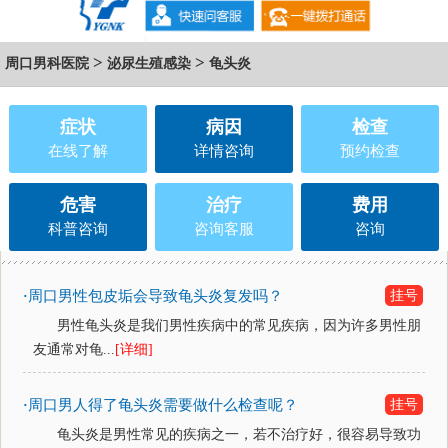
>
>
周口男科医院
泌尿生殖感染
龟头炎
症状
病因
检查
在线了解
详情咨询
预约检查
危害
治疗
费用
科普咨询
咨询客服
咨询
周口男性包皮垢会导致龟头炎复发吗？
挂号
·
男性龟头炎是我们男性疾病中的常见疾病，因为许多男性朋
友通常对龟...
[详细]
周口男人得了龟头炎需要做什么检查呢？
挂号
·
龟头炎是男性常见的疾病之一，若不治疗好，很容易导致功